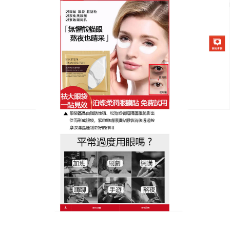
日本泊蝶黃金柔潤眼膜貼專賣店
消除眼袋產品推薦幫助抵禦刺
激及外部環境侵害，使眼部肌
膚平順光滑
黑眼圈和眼部浮腫是困擾很多人的問題，工作壓力
大、生活不規律導致眼部問題很難根治，
推薦消除眼
袋產品
質地輕盈柔和，立即修復眼部肌膚損傷，保護
嬌柔的雙眼免受環境侵害；頃刻淡化細紋和皺紋，消
褪浮腫，减淡黑眼圈，使明眸光彩煥發；减少眼部浮
腫和黑眼圈的形成。維他命e抗氧化，保護肌膚免受自