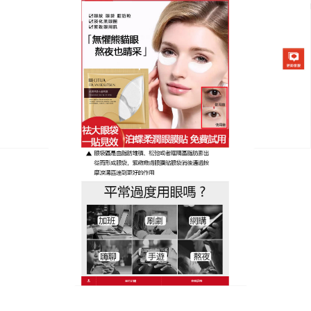
日本泊蝶黃金柔潤眼膜貼專賣店
月份:
2024 年 7 月
黑眼圈眼膜能令肌膚變得飽滿
緊實，令雙眼看起來更加年輕
及具光澤
都市人的繁忙為肌膚帶來的是黑眼圈、暗沉、壓力瘡
累積的痘印等，日常護膚絕不能偷懶，
黑眼圈眼膜
蘊