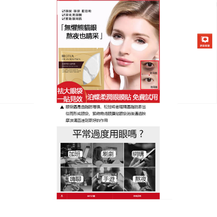
日本泊蝶黃金柔潤眼膜貼專賣店
月份:
2024 年 11 月
消除眼袋產品推薦瞬間新增雙
眼神采，煥活生機
如果對眼部保養好，是可以延緩眼袋的生成
，推薦消
除眼袋產品
含有的鳳凰草成分及黑曜石礦物精華，可
提高眼周新陳代謝，恢復眼周活力，去眼袋神器補水