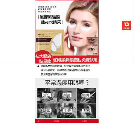
日本泊蝶黃金柔潤眼膜貼專賣店
月份:
2024 年 6 月
黑眼圈眼膜強韌肌膚的支撐結
構，减少黑眼圈生成的可能性
很多20出頭的90後都面臨眼部最早鬆弛老化的問題：
黑眼圈、眼袋、眼幹紋……
黑眼圈眼膜
內含的月見草提
取物能减少眼周暗影和黑色素，改善細紋、皮膚粗糙