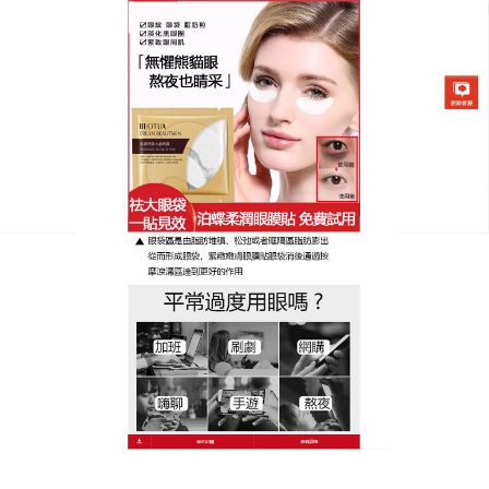
日本泊蝶黃金柔潤眼膜貼專賣店
分類:
未分類
黑眼圈眼膜抗老關鍵，94%有
機成分鎖住眼周青春
眼周肌膚的快速老化，往往是抗老戰場的最後防線，
黑眼圈眼膜以
94%有機植萃為核心，精選金合欢萃取
與哈倫加那葉，前者如眼周的緊實膠原蛋白，後者則