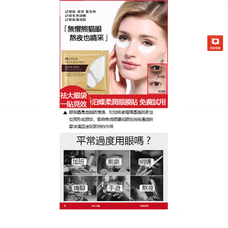
日本泊蝶黃金柔潤眼膜貼專賣店
分類:
眼袋保養品推薦
眼袋保養品推薦植萃消眼袋，
清爽膚感不悶膩
油性與混油性肌膚去眼袋首選，
推薦眼袋保養品
萃取
天然柑橘精華與薄荷醇，搭配輕質保濕成分，清爽消
腫緊致，改善眼袋浮腫，同時調節眼周油脂分泌，不